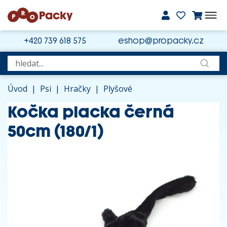
+420 739 618 575
eshop@propacky.cz
Úvod
|
Psi
|
Hračky
|
Plyšové
Kočka placka černá
50cm (180/1)