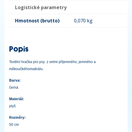
Logistické parametry
Hmotnost (brutto)
0,070 kg
Popis
Textilní hračka pro psy z velmi příjemného, jemného a
měkoučkéhomatirálu.
Barva:
černá
Materiál:
plyš
Rozměry:
50 cm