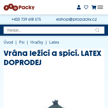
+420 739 618 575
eshop@propacky.cz
Úvod
|
Psi
|
Hračky
|
Latex
Vrána ležící a spící. LATEX
DOPRODEJ