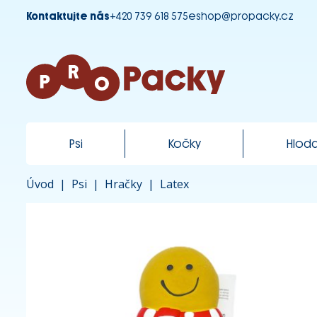
Kontaktujte nás
+420 739 618 575
eshop@propacky.cz
Psi
Kočky
Hloda
Úvod
|
Psi
|
Hračky
|
Latex