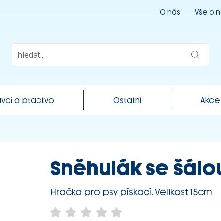
O nás
Vše o 
vci a ptactvo
Ostatní
Akce
Sněhulák se šálou.
Hračka pro psy pískací. Velikost 15cm