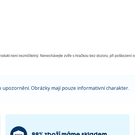
odukt není nezničitelný. Nenechávejte zvíře s hračkou bez dozoru, při poškození od
 upozornění. Obrázky mají pouze informativní charakter.
99% zboží máme skladem