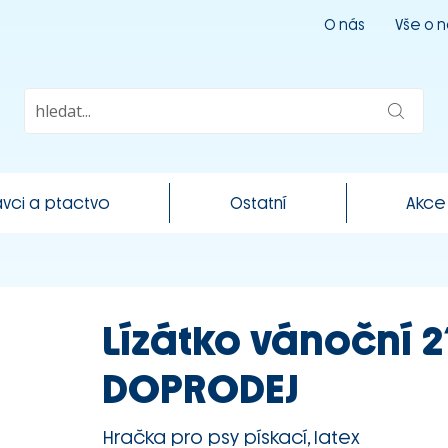
O nás
Vše o 
vci a ptactvo
Ostatní
Akce
Lízátko vánoční 21
DOPRODEJ
Hračka pro psy pískací, latex