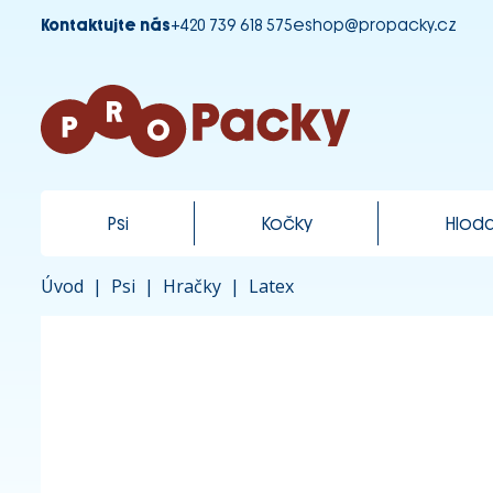
Kontaktujte nás
+420 739 618 575
eshop@propacky.cz
Psi
Kočky
Hloda
Úvod
|
Psi
|
Hračky
|
Latex