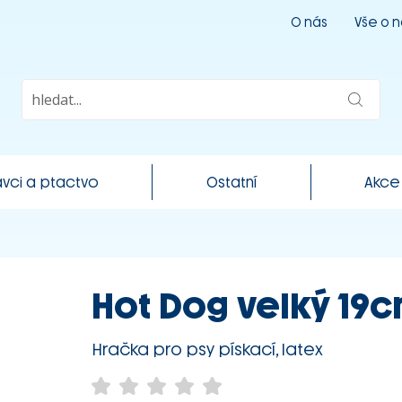
O nás
Vše o 
vci a ptactvo
Ostatní
Akce
Hot Dog velký 19cm
Hračka pro psy pískací, latex