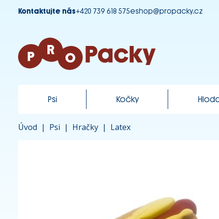
Kontaktujte nás
+420 739 618 575
eshop@propacky.cz
Psi
Kočky
Hloda
Úvod
|
Psi
|
Hračky
|
Latex