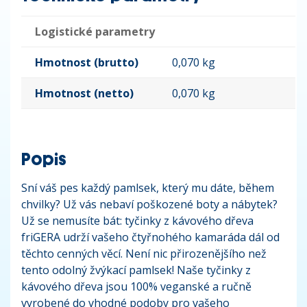
Logistické parametry
Hmotnost (brutto)
0,070 kg
Hmotnost (netto)
0,070 kg
Popis
Sní váš pes každý pamlsek, který mu dáte, během
chvilky? Už vás nebaví poškozené boty a nábytek?
Už se nemusíte bát: tyčinky z kávového dřeva
friGERA udrží vašeho čtyřnohého kamaráda dál od
těchto cenných věcí. Není nic přirozenějšího než
tento odolný žvýkací pamlsek! Naše tyčinky z
kávového dřeva jsou 100% veganské a ručně
vyrobené do vhodné podoby pro vašeho