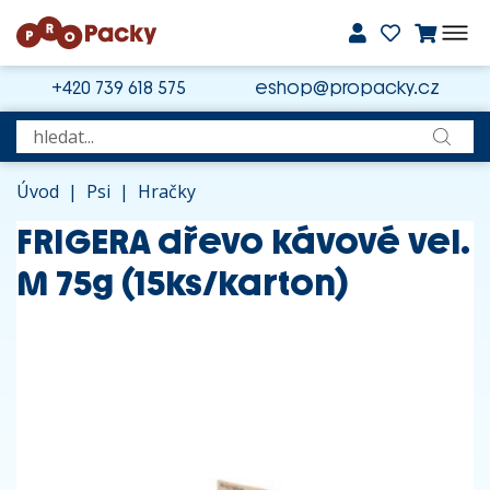
+420 739 618 575
eshop@propacky.cz
Úvod
|
Psi
|
Hračky
FRIGERA dřevo kávové vel.
M 75g (15ks/karton)