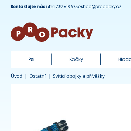
Kontaktujte nás
+420 739 618 575
eshop@propacky.cz
Psi
Kočky
Hloda
Úvod
|
Ostatní
|
Svítící obojky a přívěšky