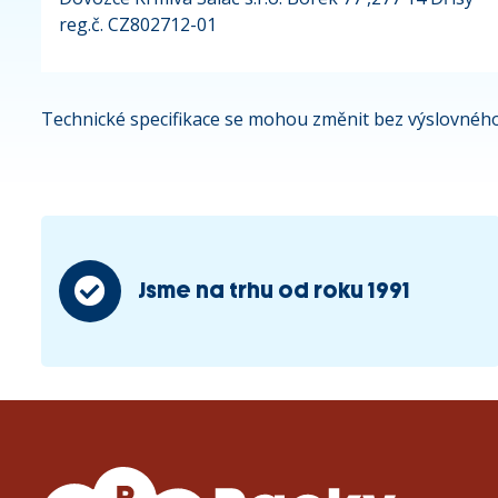
reg.č. CZ802712-01
Technické specifikace se mohou změnit bez výslovného
Jsme na trhu od roku 1991