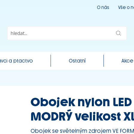
O nás
Vše o 
vci a ptactvo
Ostatní
Akce
Obojek nylon LED 
MODRÝ velikost X
Obojek se světelným zdrojem VE FORM