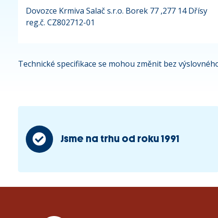
Dovozce Krmiva Salač s.r.o. Borek 77 ,277 14 Dřísy
reg.č. CZ802712-01
Technické specifikace se mohou změnit bez výslovného
Jsme na trhu od roku 1991