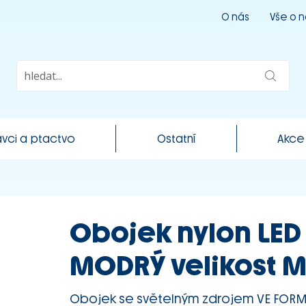
O nás
Vše o 
vci a ptactvo
Ostatní
Akce
Obojek nylon LED 
MODRÝ velikost 
Obojek se světelným zdrojem VE FORM