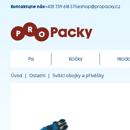
Kontaktujte nás
+420 739 618 575
eshop@propacky.cz
Psi
Kočky
Hloda
Úvod
|
Ostatní
|
Svítící obojky a přívěšky