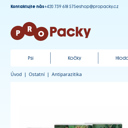
Kontaktujte nás
+420 739 618 575
eshop@propacky.cz
Psi
Kočky
Hloda
Úvod
|
Ostatní
|
Antiparazitika