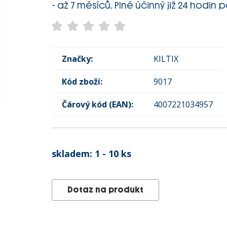
- až 7 měsíců. Plně účinný již 24 hodi
Značky:
KILTIX
Kód zboží:
9017
Čárový kód (EAN):
4007221034957
skladem:
1 - 10 ks
Dotaz na produkt