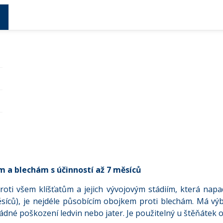
ům a blechám s účinností až 7 měsíců
proti všem klíšťatům a jejich vývojovým stádiím, která napa
íců), je nejdéle působícím obojkem proti blechám. Má výb
 žádné poškození ledvin nebo jater. Je použitelný u štěňátek 