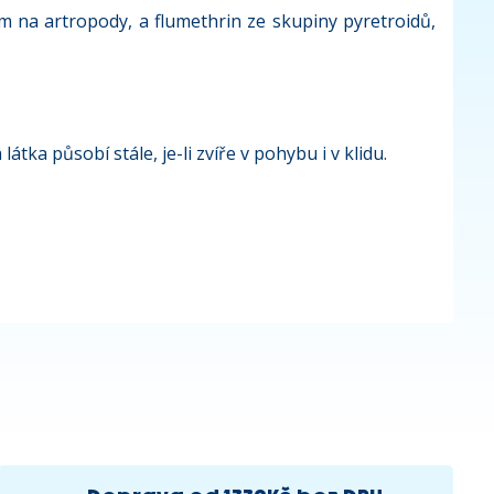
 na artropody, a flumethrin ze skupiny pyretroidů,
ka působí stále, je-li zvíře v pohybu i v klidu.