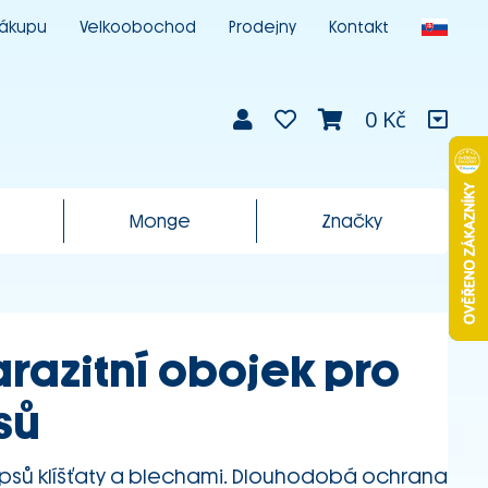
nákupu
Velkoobochod
Prodejny
Kontakt
0 Kč
Monge
Značky
arazitní obojek pro
sů
psů klíšťaty a blechami. Dlouhodobá ochrana