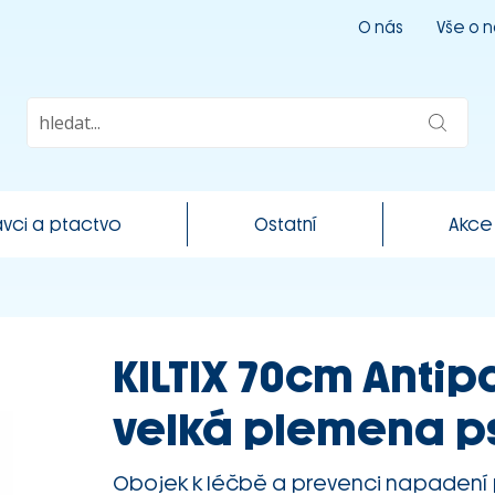
O nás
Vše o 
vci a ptactvo
Ostatní
Akce
KILTIX 70cm Antip
velká plemena p
Obojek k léčbě a prevenci napadení 