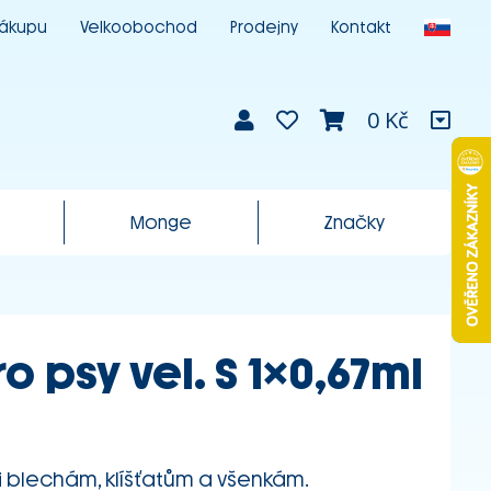
nákupu
Velkoobochod
Prodejny
Kontakt
0 Kč
Monge
Značky
o psy vel. S 1x0,67ml
i blechám, klíšťatům a všenkám.