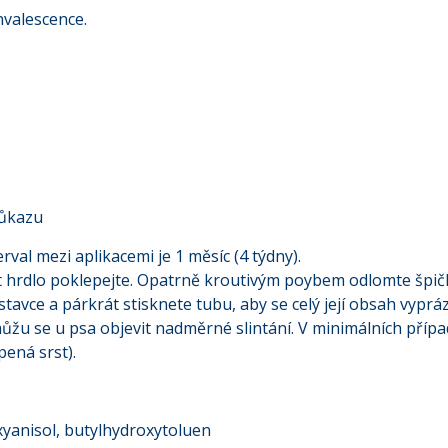
valescence.
růkazu
val mezi aplikacemi je 1 měsíc (4 týdny).
 hrdlo poklepejte. Opatrně kroutivým poybem odlomte špičk
ástavce a párkrát stisknete tubu, aby se celý její obsah vyprá
můžu se u psa objevit nadměrné slintání. V minimálních příp
pená srst).
xyanisol, butylhydroxytoluen