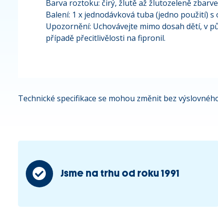
Barva roztoku: čirý, žlutě až žlutozeleně zbarv
Balení: 1 x jednodávková tuba (jedno použití) s
Upozornění: Uchovávejte mimo dosah dětí, v pův
případě přecitlivělosti na fipronil.
Technické specifikace se mohou změnit bez výslovného
Jsme na trhu od roku 1991