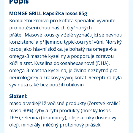
Popis
MONGE GRILL kapsička losos 85g
Kompletní krmivo pro koťata speciálně vyvinuté
pro potěšení chuti našich čtyřnohých
přátel. Masové kousky v želé vyznačující se pevnou
konzistencí a příjemnou typickou rybí vůní. Norský
losos jako hlavní složka, je bohatý na omega-6 a
omega-3 mastné kyseliny a podporuje zdravou
kůži a srst. Kyselina dokosahexaenová (DHA),
omega-3 mastná kyselina, je živina nezbytná pro
neurologický a zrakový vývoj koťat. Receptura byla
vyvinuta také bez použití obilovin.
.
Složení:
maso a vedlejší živočišné produkty (čerstvé králičí
maso 30%) ryby a rybí produkty (norský losos
16%),zelenina (brambory), oleje a tuky (lososový
olej), minerály, mléčný proteinový prášek