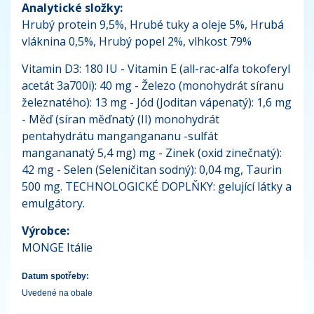
Analytické složky:
Hrubý protein 9,5%, Hrubé tuky a oleje 5%, Hrubá
vláknina 0,5%, Hrubý popel 2%, vlhkost 79%
Vitamin D3: 180 IU - Vitamin E (all-rac-alfa tokoferyl
acetát 3a700i): 40 mg - Železo (monohydrát síranu
železnatého): 13 mg - Jód (Joditan vápenatý): 1,6 mg
- Měď (síran měďnatý (II) monohydrát
pentahydrátu mangangananu -sulfát
mangananatý 5,4 mg) mg - Zinek (oxid zinečnatý):
42 mg - Selen (Seleničitan sodný): 0,04 mg, Taurin
500 mg. TECHNOLOGICKÉ DOPLŇKY: gelující látky a
emulgátory.
Výrobce:
MONGE Itálie
Datum spotřeby:
Uvedené na obale