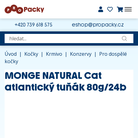
+420 739 618 575
eshop@propacky.cz
Úvod
|
Kočky
|
Krmivo
|
Konzervy
|
Pro dospělé
kočky
MONGE NATURAL Cat
atlantický tuňák 80g/24b