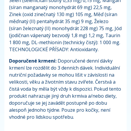
Selen (seleničitan sodný 0,33 mg) 0,15 mg, Mangan
(síran manganatý monohydrát 69 mg) 22,5 mg,
Zinek (oxid zinečnatý 130 mg) 105 mg, Měď (síran
měďnatý (II) pentahydrát 35 mg) 9 mg, Železo
(síran železnatý (II) monohydrát 228 mg) 75 mg, Jód
(jodičnan vápenatý bezvodý 1,8 mg) 1,2 mg, Taurin
1 800 mg, DL-methionin (technicky čistý): 1 000 mg.
TECHNOLOGICKÉ PŘÍSADY: Antioxidanty.
Doporučené krmení:
Doporučené denní dávky
krmení lze rozdělit do 3 denních dávek. Individuální
nutriční požadavky se mohou lišit v závislosti na
velikosti, věku a životním stavu zvířete. Čerstvá a
čistá voda by měla být vždy k dispozici. Pokud tento
produkt nahrazuje jiný druh krmiva a/nebo diety,
doporučuje se jej zavádět postupně po dobu
alespoň jednoho týdne. Pouze pro kočky, není
vhodné pro lidskou spotřebu.