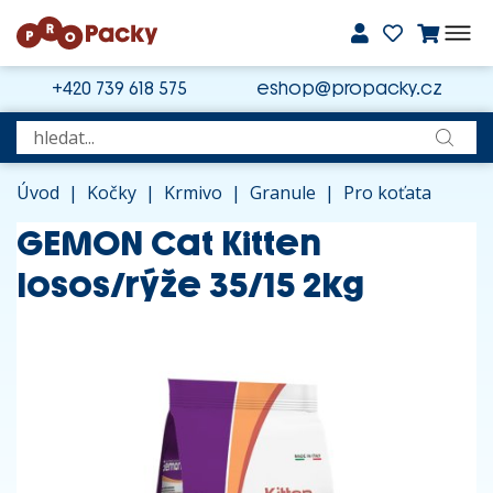
+420 739 618 575
eshop@propacky.cz
Úvod
|
Kočky
|
Krmivo
|
Granule
|
Pro koťata
GEMON Cat Kitten
losos/rýže 35/15 2kg