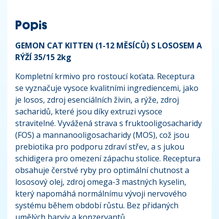
Popis
GEMON CAT KITTEN (1-12 MĚSÍCŮ) S LOSOSEM A
RÝŽÍ 35/15 2kg
Kompletní krmivo pro rostoucí koťata. Receptura
se vyznačuje vysoce kvalitními ingrediencemi, jako
je losos, zdroj esenciálních živin, a rýže, zdroj
sacharidů, které jsou díky extruzi vysoce
stravitelné. Vyvážená strava s fruktooligosacharidy
(FOS) a mannanooligosacharidy (MOS), což jsou
prebiotika pro podporu zdraví střev, a s jukou
schidigera pro omezení zápachu stolice. Receptura
obsahuje čerstvé ryby pro optimální chutnost a
lososový olej, zdroj omega-3 mastných kyselin,
který napomáhá normálnímu vývoji nervového
systému během období růstu. Bez přidaných
umělých barviv a konzervantů.