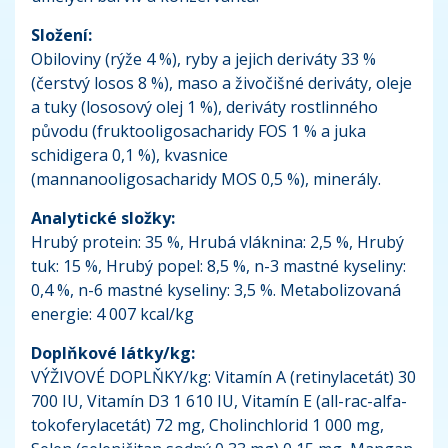
Složení:
Obiloviny (rýže 4 %), ryby a jejich deriváty 33 %
(čerstvý losos 8 %), maso a živočišné deriváty, oleje
a tuky (lososový olej 1 %), deriváty rostlinného
původu (fruktooligosacharidy FOS 1 % a juka
schidigera 0,1 %), kvasnice
(mannanooligosacharidy MOS 0,5 %), minerály.
Analytické složky:
Hrubý protein: 35 %, Hrubá vláknina: 2,5 %, Hrubý
tuk: 15 %, Hrubý popel: 8,5 %, n-3 mastné kyseliny:
0,4 %, n-6 mastné kyseliny: 3,5 %. Metabolizovaná
energie: 4 007 kcal/kg
Doplňkové látky/kg:
VÝŽIVOVÉ DOPLŇKY/kg: Vitamín A (retinylacetát) 30
700 IU, Vitamín D3 1 610 IU, Vitamín E (all-rac-alfa-
tokoferylacetát) 72 mg, Cholinchlorid 1 000 mg,