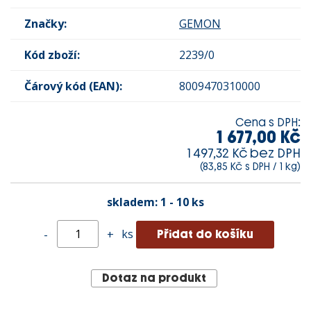
Značky:
GEMON
Kód zboží:
2239/0
Čárový kód (EAN):
8009470310000
Cena s DPH:
1 677,00 Kč
1 497,32 Kč bez DPH
(83,85 Kč s DPH / 1 kg)
skladem:
1 - 10 ks
ks
-
+
Dotaz na produkt