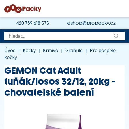
+420 739 618 575
eshop@propacky.cz
Úvod
|
Kočky
|
Krmivo
|
Granule
|
Pro dospělé
kočky
GEMON Cat Adult
tuňák/losos 32/12, 20kg -
chovatelské balení