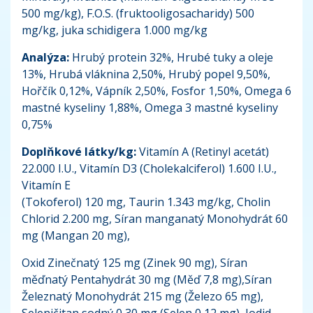
500 mg/kg), F.O.S. (fruktooligosacharidy) 500
mg/kg, juka schidigera 1.000 mg/kg
Analýza:
Hrubý protein 32%, Hrubé tuky a oleje
13%, Hrubá vláknina 2,50%, Hrubý popel 9,50%,
Hořčík 0,12%, Vápník 2,50%, Fosfor 1,50%, Omega 6
mastné kyseliny 1,88%, Omega 3 mastné kyseliny
0,75%
Doplňkové látky/kg:
Vitamín A (Retinyl acetát)
22.000 I.U., Vitamín D3 (Cholekalciferol) 1.600 I.U.,
Vitamín E
(Tokoferol) 120 mg, Taurin 1.343 mg/kg, Cholin
Chlorid 2.200 mg, Síran manganatý Monohydrát 60
mg (Mangan 20 mg),
Oxid Zinečnatý 125 mg (Zinek 90 mg), Síran
měďnatý Pentahydrát 30 mg (Měď 7,8 mg),Síran
Železnatý Monohydrát 215 mg (Železo 65 mg),
Seleničitan sodný 0,30 mg (Selen 0,12 mg), Jodid