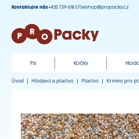
Kontaktujte nás
+420 739 618 575
eshop@propacky.cz
Psi
Kočky
Hloda
Úvod
|
Hlodavci a ptactvo
|
Ptactvo
|
Krmivo pro pt