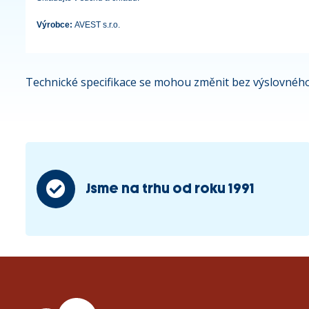
Výrobce:
AVEST s.r.o.
Technické specifikace se mohou změnit bez výslovného
Jsme na trhu od roku 1991