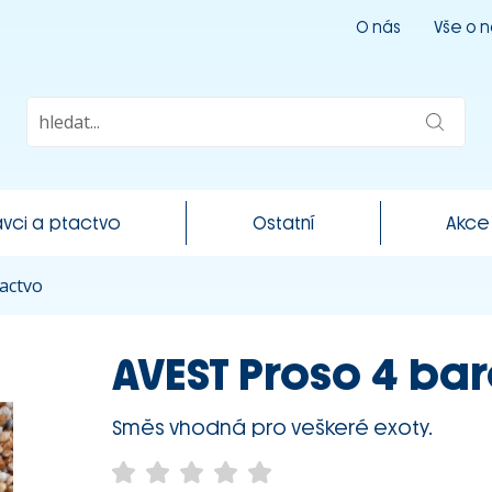
O nás
Vše o 
vci a ptactvo
Ostatní
Akce
actvo
AVEST Proso 4 bar
Směs vhodná pro veškeré exoty.