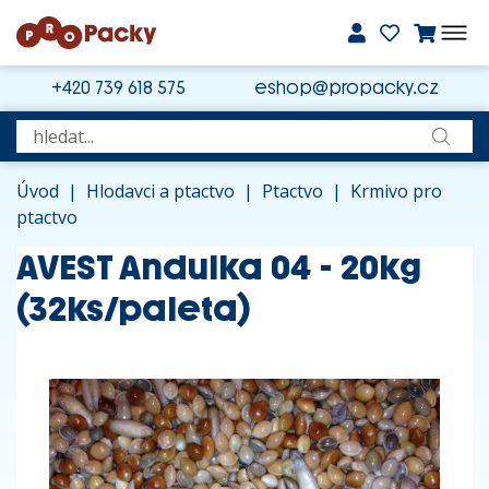
+420 739 618 575
eshop@propacky.cz
Úvod
|
Hlodavci a ptactvo
|
Ptactvo
|
Krmivo pro
ptactvo
AVEST Andulka 04 - 20kg
(32ks/paleta)