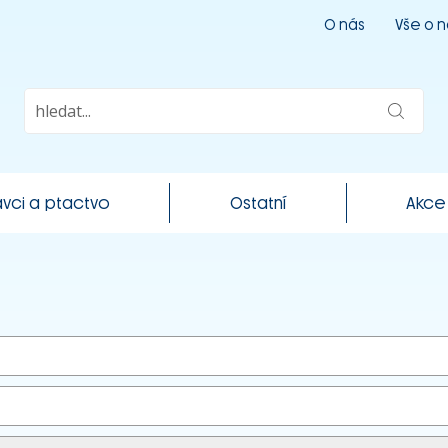
O nás
Vše o 
vci a ptactvo
Ostatní
Akce