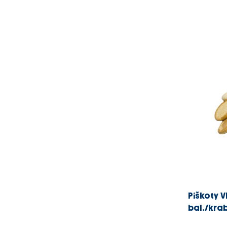
Piškoty V
bal./kra