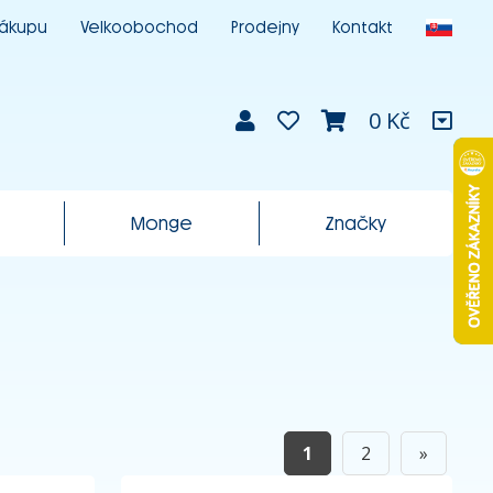
nákupu
Velkoobochod
Prodejny
Kontakt
0 Kč
Monge
Značky
1
2
»