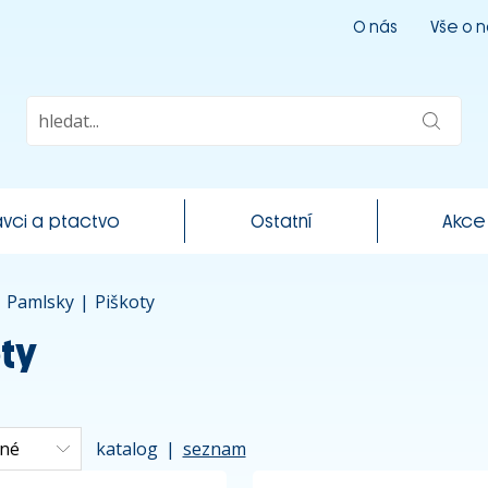
O nás
Vše o 
vci a ptactvo
Ostatní
Akce
|
Pamlsky
|
Piškoty
ty
katalog
|
seznam