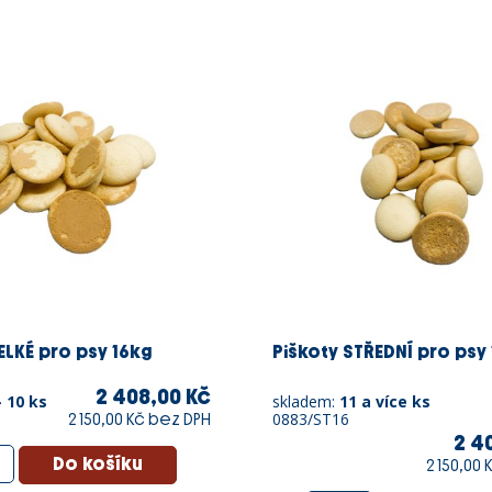
ELKÉ pro psy 16kg
Piškoty STŘEDNÍ pro psy
2 408,00 Kč
- 10 ks
skladem:
11 a více ks
0883/ST16
2 150,00 Kč bez DPH
2 4
2 150,00