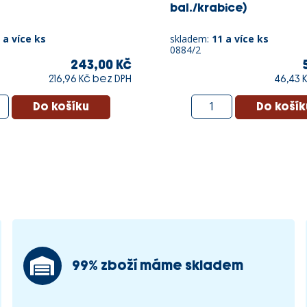
bal./krabice)
 a více ks
skladem:
11 a více ks
0884/2
243,00 Kč
216,96 Kč bez DPH
46,43 
99% zboží máme skladem