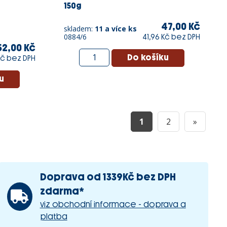
150g
47,00 Kč
skladem:
11 a více ks
0884/6
41,96 Kč bez DPH
52,00 Kč
Kč bez DPH
1
2
»
Doprava od 1339Kč bez DPH
zdarma*
viz obchodní informace - doprava a
platba