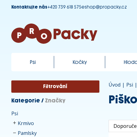
Kontaktujte nás
+420 739 618 575
eshop@propacky.cz
Psi
Kočky
Hloda
Úvod
|
Psi
Filtrování
Piško
Kategorie
/
Značky
Psi
Krmivo
Pamlsky