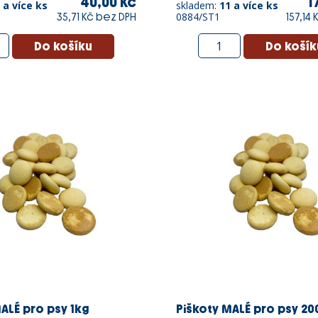
40,00 Kč
1
 a více ks
skladem:
11 a více ks
0884/ST1
35,71 Kč bez DPH
157,14
ALÉ pro psy 1kg
Piškoty MALÉ pro psy 200