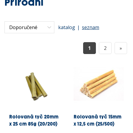
Přírodní
katalog
|
seznam
1
2
»
Rolovaná tyč 20mm
Rolovaná tyč 15mm
x 25 cm 85g (20/200)
x 12,5 cm (25/500)