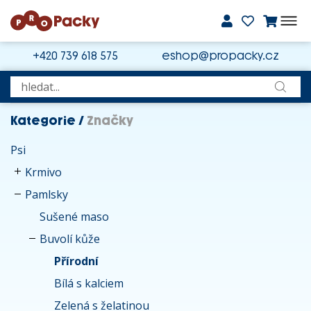
+420 739 618 575
eshop@propacky.cz
Kategorie
/
Značky
Psi
Krmivo
Pamlsky
Sušené maso
Buvolí kůže
Přírodní
Bílá s kalciem
Zelená s želatinou