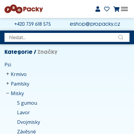
+420 739 618 575
eshop@propacky.cz
Kategorie
/
Značky
Psi
Krmivo
Pamlsky
Misky
S gumou
Lavor
Dvojmisky
Závěsné