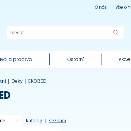
O nás
Vše o 
vci a ptactvo
Ostatní
Akce
tní
|
Deky
|
EKOBED
ED
katalog
|
seznam