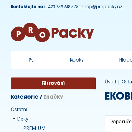
Kontaktujte nás
+420 739 618 575
eshop@propacky.cz
Psi
Kočky
Hloda
Úvod
|
Osta
Filtrování
EKOB
Kategorie
/
Značky
Ostatní
Deky
PREMIUM