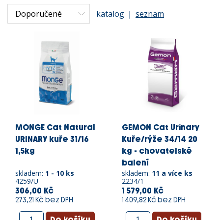
katalog
|
seznam
MONGE Cat Natural
GEMON Cat Urinary
URINARY kuře 31/16
Kuře/rýže 34/14 20
1,5kg
kg - chovatelské
balení
skladem:
1 - 10 ks
skladem:
11 a více ks
4259/U
2234/1
306,00 Kč
1 579,00 Kč
273,21 Kč bez DPH
1 409,82 Kč bez DPH