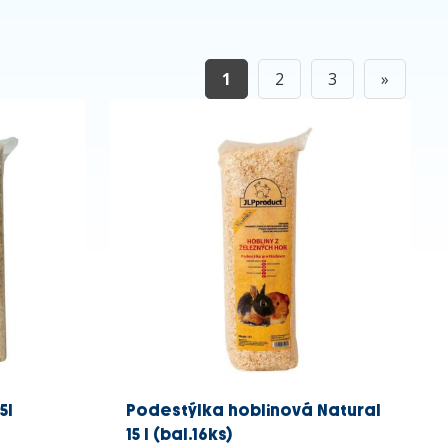
1
2
3
»
5l
Podestýlka hoblinová Natural
15 l (bal.16ks)