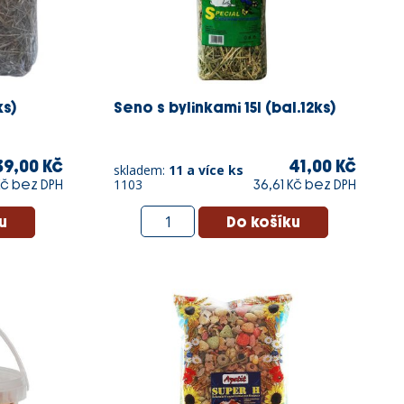
ks)
Seno s bylinkami 15l (bal.12ks)
39,00 Kč
41,00 Kč
skladem:
11 a více ks
1103
Kč bez DPH
36,61 Kč bez DPH