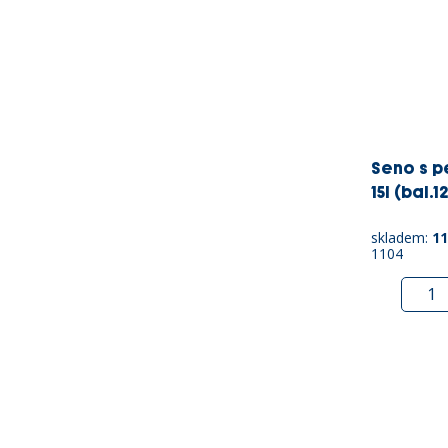
Seno s p
15l (bal.1
skladem:
11
1104