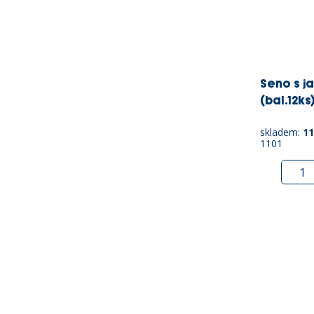
Seno s j
(bal.12ks
skladem:
11
1101