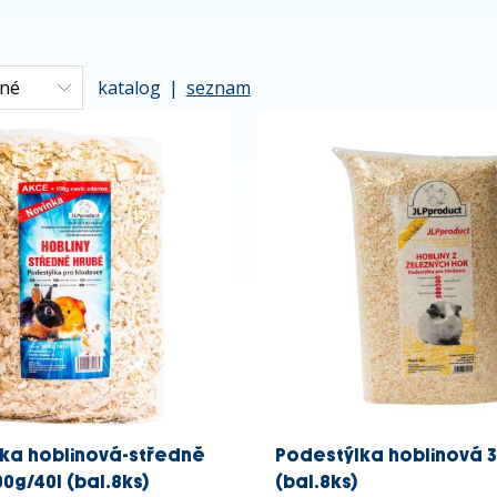
katalog
|
seznam
ka hoblinová-středně
Podestýlka hoblinová 3
0g/40l (bal.8ks)
(bal.8ks)