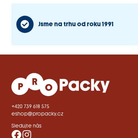
Jsme na trhu od roku 1991
+420 739 618 575
eshop@propacky.cz
Sledujte nás