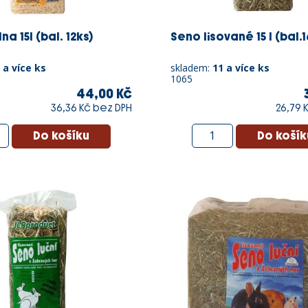
na 15l (bal. 12ks)
Seno lisované 15 l (bal.1
 a více ks
skladem:
11 a více ks
1065
44,00 Kč
36,36 Kč bez DPH
26,79 