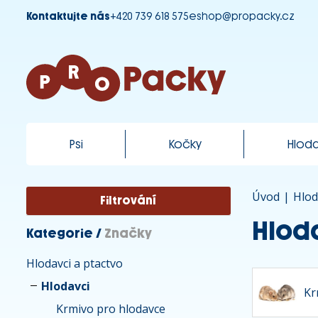
Kontaktujte nás
+420 739 618 575
eshop@propacky.cz
Psi
Kočky
Hloda
Úvod
|
Hlod
Filtrování
Hlod
Kategorie
/
Značky
Hlodavci a ptactvo
Hlodavci
Kr
Krmivo pro hlodavce