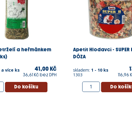
etrželí a heřmánkem
Apetit Hlodavci - SUPER 
2ks)
DÓZA
41,00 Kč
1
 a více ks
skladem:
1 - 10 ks
1303
36,61 Kč bez DPH
116,96