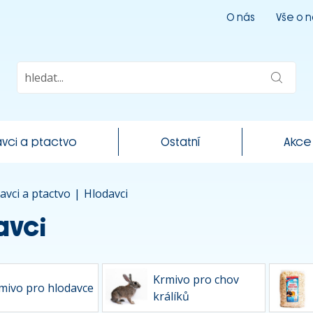
O nás
Vše o 
vci a ptactvo
Ostatní
Akce
avci a ptactvo
|
Hlodavci
avci
Krmivo pro chov
mivo pro hlodavce
králíků