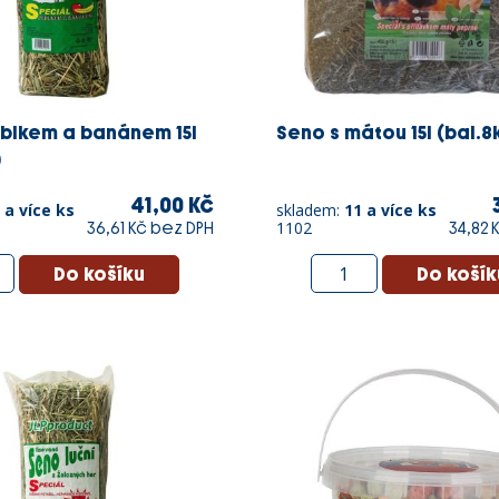
ablkem a banánem 15l
Seno s mátou 15l (bal.8
)
41,00 Kč
 a více ks
skladem:
11 a více ks
1102
36,61 Kč bez DPH
34,82 