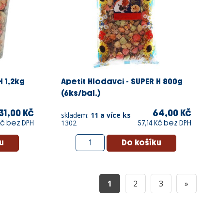
H 1,2kg
Apetit Hlodavci - SUPER H 800g
(6ks/bal.)
31,00 Kč
64,00 Kč
skladem:
11 a více ks
1302
 Kč bez DPH
57,14 Kč bez DPH
1
2
3
»