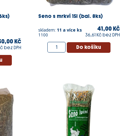
6ks)
Seno s mrkví 15l (bal. 8ks)
41,00 Kč
skladem:
11 a více ks
1100
36,61 Kč bez DPH
30,00 Kč
Kč bez DPH