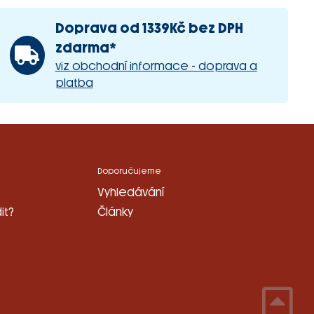
Doprava od 1339Kč bez DPH
zdarma*
viz obchodní informace - doprava a
platba
Doporučujeme
Vyhledávání
it?
Články