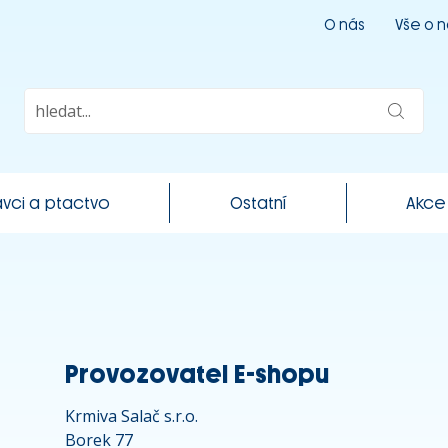
O nás
Vše o 
vci a ptactvo
Ostatní
Akce
Provozovatel E-shopu
Krmiva Salač s.r.o.
Borek 77