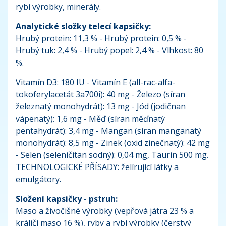
rybí výrobky, minerály.
Analytické složky telecí kapsičky:
Hrubý protein: 11,3 % - Hrubý protein: 0,5 % -
Hrubý tuk: 2,4 % - Hrubý popel: 2,4 % - Vlhkost: 80
%.
Vitamín D3: 180 IU - Vitamín E (all-rac-alfa-
tokoferylacetát 3a700i): 40 mg - Železo (síran
železnatý monohydrát): 13 mg - Jód (jodičnan
vápenatý): 1,6 mg - Měď (síran měďnatý
pentahydrát): 3,4 mg - Mangan (síran manganatý
monohydrát): 8,5 mg - Zinek (oxid zinečnatý): 42 mg
- Selen (seleničitan sodný): 0,04 mg, Taurin 500 mg.
TECHNOLOGICKÉ PŘÍSADY: želírující látky a
emulgátory.
Složení kapsičky - pstruh:
Maso a živočišné výrobky (vepřová játra 23 % a
králičí maso 16 %), ryby a rybí výrobky (čerstvý