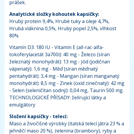
prášek.
Analytické složky kohoutek kapsičky:
Hrubý protein 9,4%, Hrubé tuky a oleje 4,7%,
Hrubá vláknina 0,5%, Hrubý popel 2,5%, vlhkost
80%
Vitamín D3: 180 IU - Vitamín E (all-rac-alfa-
tokoferylacetát 3a700i): 40 mg - Železo (síran
železnatý monohydrát): 13 mg - Jód (jodičnan
vápenatý): 1,6 mg - Měď (síran měďnatý
pentahydrát): 3,4 mg - Mangan (síran manganatý
monohydrát): 8,5 mg - Zinek (oxid zinečnatý): 42 mg
- Selen (seleničitan sodný): 0,04 mg, Taurin 500 mg.
TECHNOLOGICKÉ PŘÍSADY: želírující látky a
emulgátory
Složení kapsičky - telecí:
Maso a živočišné výrobky (italská telecí játra 23 % a
jehněčí maso 20 %), zelenina (brambory), ryby a