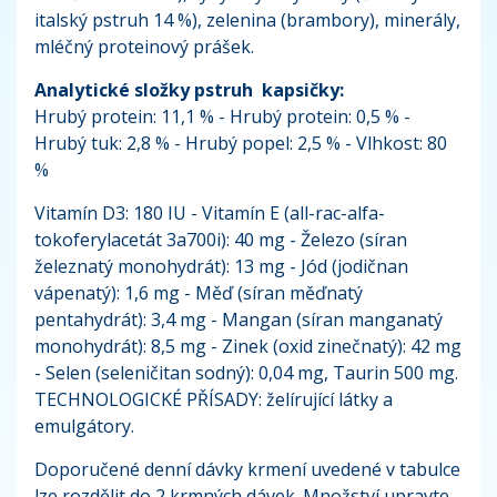
italský pstruh 14 %), zelenina (brambory), minerály,
mléčný proteinový prášek.
Analytické složky pstruh kapsičky:
Hrubý protein: 11,1 % - Hrubý protein: 0,5 % -
Hrubý tuk: 2,8 % - Hrubý popel: 2,5 % - Vlhkost: 80
%
Vitamín D3: 180 IU - Vitamín E (all-rac-alfa-
tokoferylacetát 3a700i): 40 mg - Železo (síran
železnatý monohydrát): 13 mg - Jód (jodičnan
vápenatý): 1,6 mg - Měď (síran měďnatý
pentahydrát): 3,4 mg - Mangan (síran manganatý
monohydrát): 8,5 mg - Zinek (oxid zinečnatý): 42 mg
- Selen (seleničitan sodný): 0,04 mg, Taurin 500 mg.
TECHNOLOGICKÉ PŘÍSADY: želírující látky a
emulgátory.
Doporučené denní dávky krmení uvedené v tabulce
lze rozdělit do 2 krmných dávek. Množství upravte