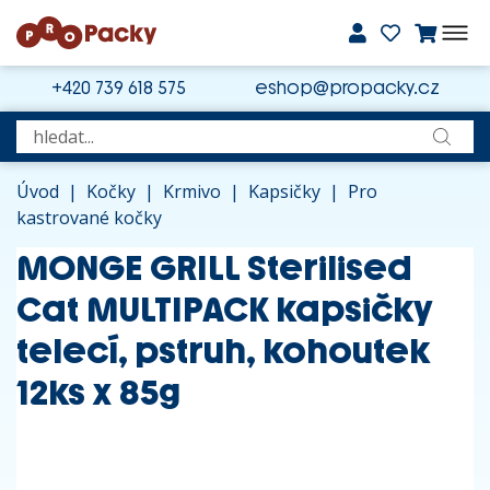
+420 739 618 575
eshop@propacky.cz
Úvod
|
Kočky
|
Krmivo
|
Kapsičky
|
Pro
kastrované kočky
MONGE GRILL Sterilised
Cat MULTIPACK kapsičky
telecí, pstruh, kohoutek
12ks x 85g