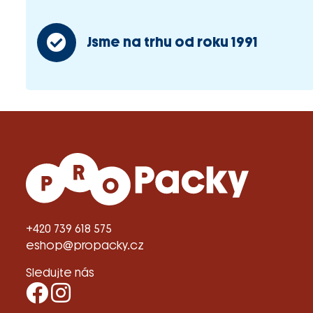
Jsme na trhu od roku 1991
+420 739 618 575
eshop@propacky.cz
Sledujte nás