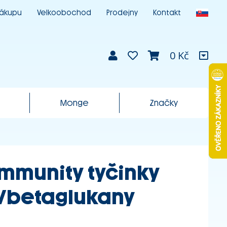
nákupu
Velkoobochod
Prodejny
Kontakt
0 Kč
Monge
Značky
mmunity tyčinky
y/betaglukany