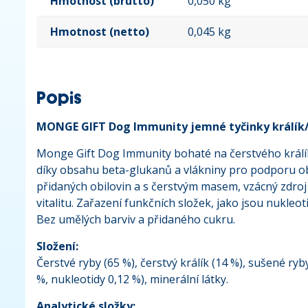
Hmotnost (brutto)
0,050 kg
Hmotnost (netto)
0,045 kg
Popis
MONGE GIFT Dog Immunity jemné tyčinky králík
Monge Gift Dog Immunity bohaté na čerstvého králík
díky obsahu beta-glukanů a vlákniny pro podporu ob
přidaných obilovin a s čerstvým masem, vzácný zdroj
vitalitu. Zařazení funkčních složek, jako jsou nukle
Bez umělých barviv a přidaného cukru.
Složení:
Čerstvé ryby (65 %), čerstvý králík (14 %), sušené ry
%, nukleotidy 0,12 %), minerální látky.
Analytické složky: