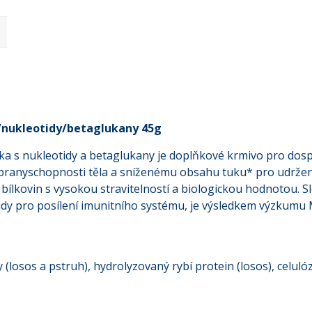
/nukleotidy/betaglukany 45g
a s nukleotidy a betaglukany je doplňkové krmivo pro dosp
ranyschopnosti těla a sníženému obsahu tuku* pro udržení 
 bílkovin s vysokou stravitelností a biologickou hodnotou. 
otidy pro posílení imunitního systému, je výsledkem výzkumu M
by (losos a pstruh), hydrolyzovaný rybí protein (losos), cel