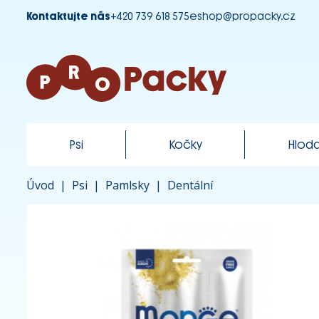
Kontaktujte nás
+420 739 618 575
eshop@propacky.cz
Psi
Kočky
Hloda
Úvod
|
Psi
|
Pamlsky
|
Dentální