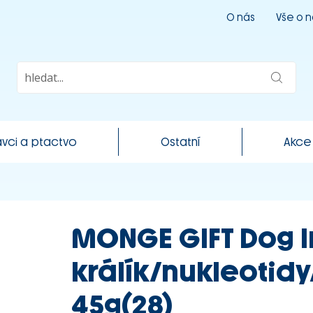
O nás
Vše o 
vci a ptactvo
Ostatní
Akce
MONGE GIFT Dog I
králík/nukleotid
45g(28)