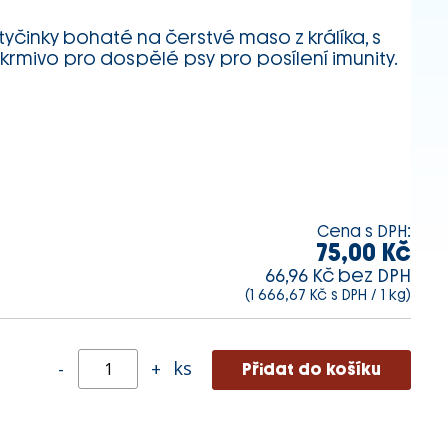
yčinky bohaté na čerstvé maso z králíka, s
krmivo pro dospělé psy pro posílení imunity.
Cena s DPH:
75,00 Kč
66,96 Kč bez DPH
(1 666,67 Kč s DPH / 1 kg)
ks
-
+