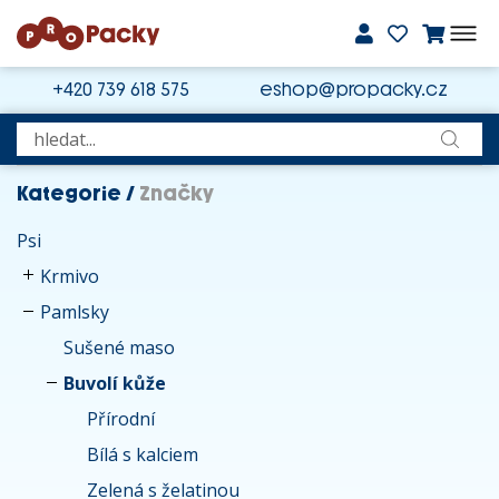
+420 739 618 575
eshop@propacky.cz
Kategorie
/
Značky
Psi
Krmivo
Pamlsky
Sušené maso
Buvolí kůže
Přírodní
Bílá s kalciem
Zelená s želatinou