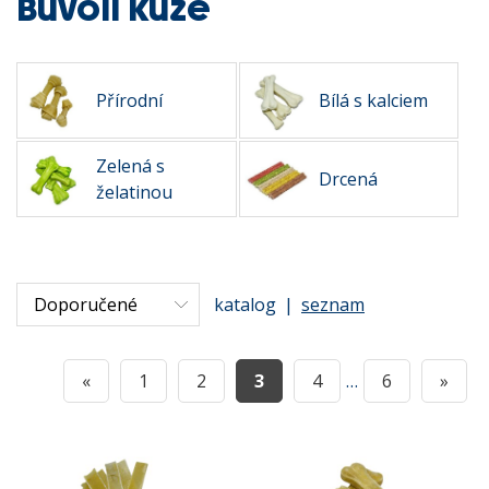
Buvolí kůže
Přírodní
Bílá s kalciem
Zelená s
Drcená
želatinou
katalog
|
seznam
«
1
2
3
4
…
6
»