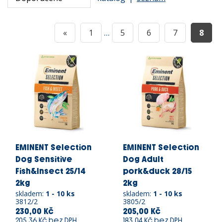
«
1
…
5
6
7
8
EMINENT Selection
EMINENT Selection
Dog Sensitive
Dog Adult
Fish&Insect 25/14
pork&duck 28/15
2kg
2kg
skladem:
1 - 10 ks
skladem:
1 - 10 ks
3812/2
3805/2
230,00 Kč
205,00 Kč
205,36 Kč bez DPH
183,04 Kč bez DPH