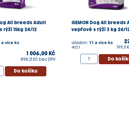
g All breeds Adult
GEMON Dog All breeds 
 rýží 15kg 24/12
vepřové s rýží 3 kg 24/1
2
 a více ks
skladem:
11 a více ks
4051
199,11
1 006,00 Kč
898,21 Kč bez DPH