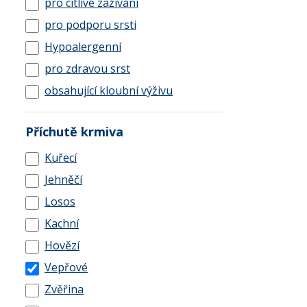
pro citlivé zažívání
pro podporu srsti
Hypoalergenní
pro zdravou srst
obsahující kloubní výživu
Příchutě krmiva
Kuřecí
Jehněčí
Losos
Kachní
Hovězí
Vepřové
Zvěřina