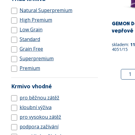
Natural Superpremium
High Premium
GEMON Do
Low Grain
vepřové s
Standard
skladem:
11
Grain Free
4051/15
Superpremium
Premium
Krmivo vhodné
pro běžnou zátěž
kloubní výživa
pro vysokou zátěž
podpora zažívání