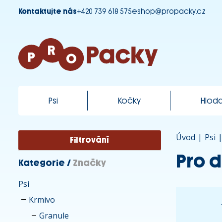
Kontaktujte nás
+420 739 618 575
eshop@propacky.cz
Psi
Kočky
Hloda
Úvod
|
Psi
Filtrování
Pro 
Kategorie
/
Značky
Psi
Krmivo
Granule