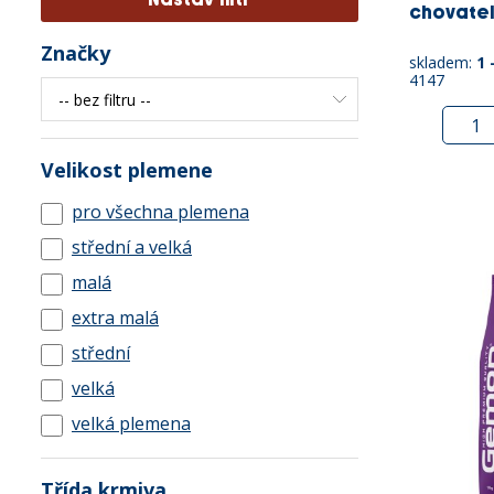
chovatel
Značky
skladem:
1 
4147
Velikost plemene
pro všechna plemena
střední a velká
malá
extra malá
střední
velká
velká plemena
Třída krmiva