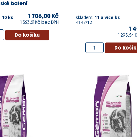
ské balení
1 706,00 Kč
- 10 ks
skladem:
11 a více ks
4147/12
1 523,21 Kč bez DPH
1 4
1 295,54