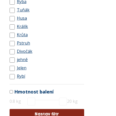
Ryba
Tuňák
Husa
Králík
Krůta
Pstruh
Divočák
jehně
Jelen
Rybí
Hmotnost balení
0.8 kg
20 kg