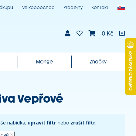
nákupu
Velkoobochod
Prodejny
Kontakt
0 Kč
Monge
Značky
miva Vepřové
naše nabídka,
upravit filtr
nebo
zrušit filtr
.
řové