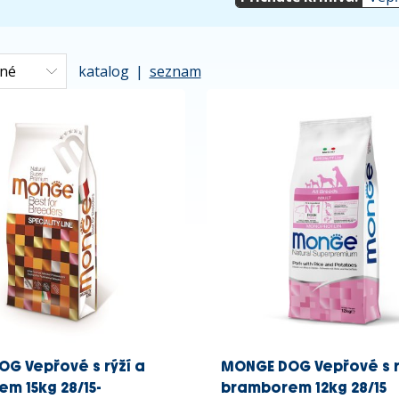
katalog
|
seznam
G Vepřové s rýží a
MONGE DOG Vepřové s r
m 15kg 28/15-
bramborem 12kg 28/15