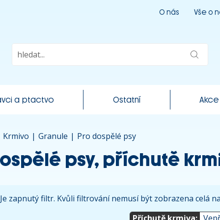
O nás
Vše o 
vci a ptactvo
Ostatní
Akce
|
Krmivo
|
Granule
|
Pro dospělé psy
dospělé psy, příchutě kr
Je zapnutý filtr. Kvůli filtrování nemusí být zobrazena celá 
Příchutě krmiva:
Vep